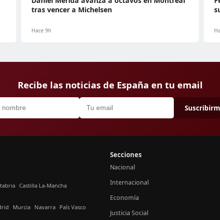
Daniel Mérida avanza a octavos en Montreal
F
tras vencer a Michelsen
s
Hace 9h
Ha
Recibe las noticias de España en tu email
Suscribir
Secciones
Nacional
Internacional
tabria
Castilla La-Mancha
Economía
rid
Murcia
Navarra
País Vasco
Justicia Social