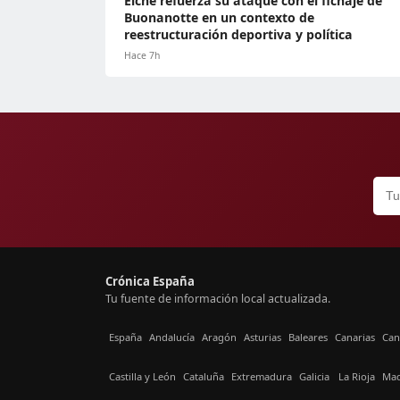
Elche refuerza su ataque con el fichaje de
Buonanotte en un contexto de
reestructuración deportiva y política
Hace 7h
Crónica España
Tu fuente de información local actualizada.
España
Andalucía
Aragón
Asturias
Baleares
Canarias
Can
Castilla y León
Cataluña
Extremadura
Galicia
La Rioja
Mad