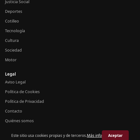
Justicia Social
Deportes
Cotilleo
Tecnología
Cultura
Sociedad
Motor
Legal
Aviso Legal
Política de Cookies
Política de Privacidad
Contacto
Quiénes somos
Este sitio usa cookies propias y de terceros.
Más info
Aceptar
© 2026 Crónica España